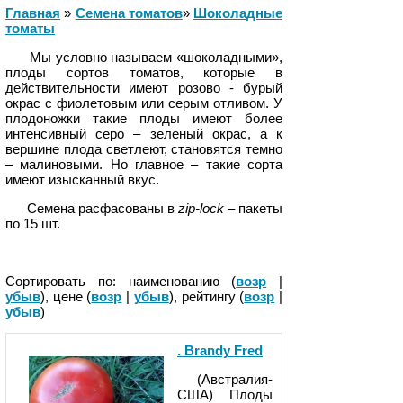
Главная
»
Cемена томатов
»
Шоколадные
томаты
Мы условно называем «шоколадными»,
плоды сортов томатов, которые в
действительности имеют розово - бурый
окрас с фиолетовым или серым отливом. У
плодоножки такие плоды имеют более
интенсивный серо – зеленый окрас, а к
вершине плода светлеют, становятся темно
– малиновыми. Но главное – такие сорта
имеют изысканный вкус.
Семена расфасованы в
zip-lock –
пакеты
по 15 шт.
Сортировать по: наименованию (
возр
|
убыв
), цене (
возр
|
убыв
), рейтингу (
возр
|
убыв
)
. Brandy Fred
(Австралия-
США) Плоды