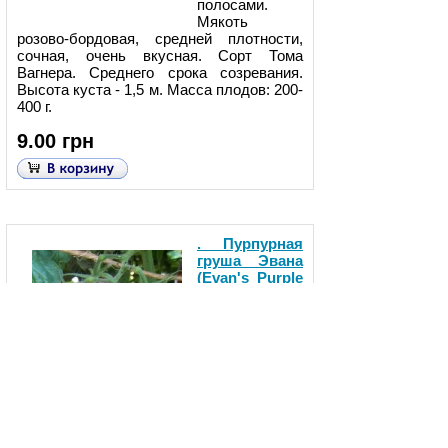
полосами.
Мякоть
розово-бордовая, средней плотности,
сочная, очень вкусная. Сорт Тома
Вагнера. Среднего срока созревания.
Высота куста - 1,5 м. Масса плодов: 200-
400 г.
9.00 грн
. Пурпурная
груша Эвана
(Evan's Purple
Pear)
(США)
Урожайный
сорт с
картофельными листьями. Ещѐ одно
детище Брэда Гейтса. Плоды