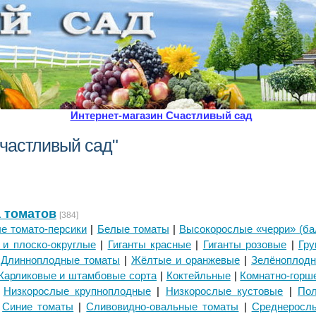
Интернет-магазин Счастливый сад
Счастливый сад"
 томатов
[384]
е томато-персики
|
Белые томаты
|
Высокорослые «черри» (ба
 и плоско-округлые
|
Гиганты красные
|
Гиганты розовые
|
Гр
|
Длинноплодные томаты
|
Жёлтые и оранжевые
|
Зелёноплодн
Карликовые и штамбовые сорта
|
Коктейльные
|
Комнатно-горш
|
Низкорослые крупноплодные
|
Низкорослые кустовые
|
Пол
|
Синие томаты
|
Сливовидно-овальные томаты
|
Среднеросл