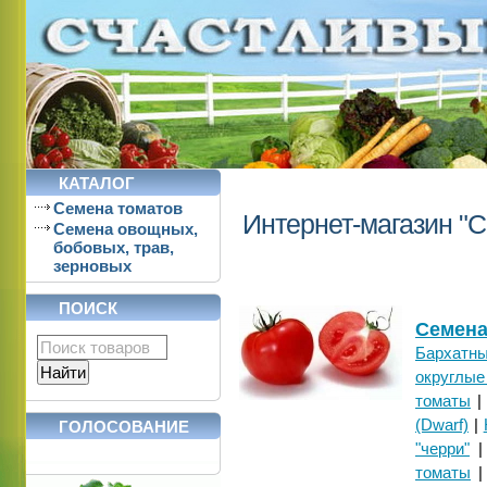
КАТАЛОГ
Cемена томатов
Интернет-магазин "
Семена овощных,
бобовых, трав,
зерновых
ПОИСК
Cемена
Бархатны
округлые
томаты
(Dwarf)
|
ГОЛОСОВАНИЕ
"черри"
томаты