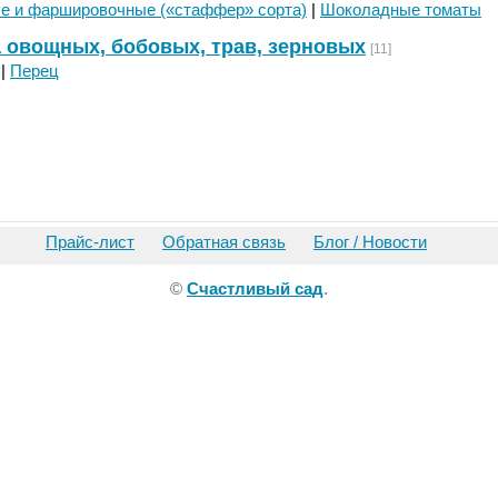
е и фаршировочные («стаффер» сорта)
|
Шоколадные томаты
 овощных, бобовых, трав, зерновых
[11]
|
Перец
Прайс-лист
Обратная связь
Блог / Новости
©
Счастливый сад
.