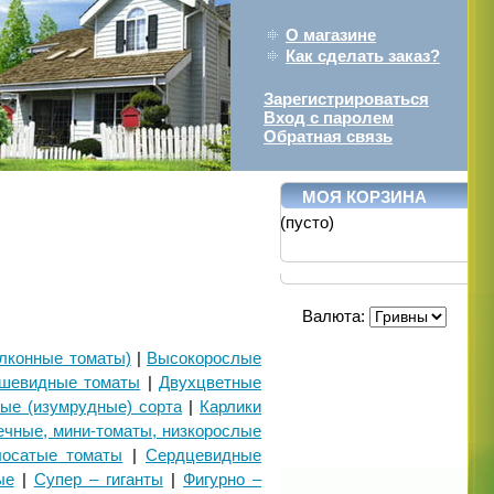
О магазине
Как сделать заказ?
Зарегистрироваться
Вход с паролем
Обратная связь
МОЯ КОРЗИНА
(пусто)
Валюта:
лконные томаты)
|
Высокорослые
ушевидные томаты
|
Двухцветные
ые (изумрудные) сорта
|
Карлики
ечные, мини-томаты, низкорослые
осатые томаты
|
Сердцевидные
ые
|
Супер – гиганты
|
Фигурно –