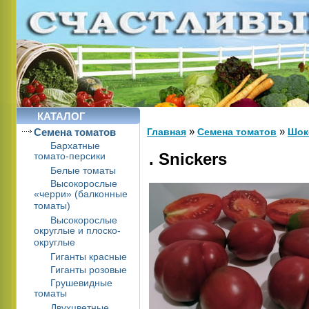
КАТАЛОГ
»
»
Cемена томатов
Главная
Cемена томатов
Шок
Бархатные
. Snickers
томато-персики
Белые томаты
Высокорослые
«черри» (балконные
томаты)
Высокорослые
округлые и плоско-
округлые
Гиганты красные
Гиганты розовые
Грушевидные
томаты
Двухцветные