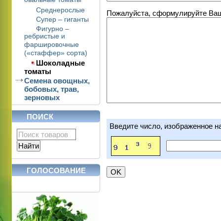
овальные томаты
Среднерослые
Пожалуйста, сформулируйте Ваши
Супер – гиганты
Фигурно –
ребристые и
фаршировочные
(«стаффер» сорта)
Шоколадные
томаты
Семена овощных,
бобовых, трав,
зерновых
ПОИСК
Введите число, изображенное н
ГОЛОСОВАНИЕ