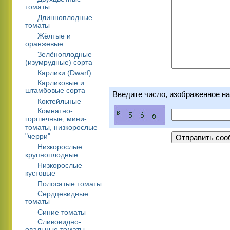
томаты
Длинноплодные
томаты
Жёлтые и
оранжевые
Зелёноплодные
(изумрудные) сорта
Карлики (Dwarf)
Карликовые и
штамбовые сорта
Введите число, изображенное на
Коктейльные
Комнатно-
горшечные, мини-
томаты, низкорослые
"черри"
Низкорослые
крупноплодные
Низкорослые
кустовые
Полосатые томаты
Сердцевидные
томаты
Синие томаты
Сливовидно-