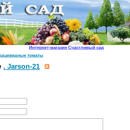
Интернет-магазин Счастливый сад
рдцевидные томаты
е
. Jarson-21