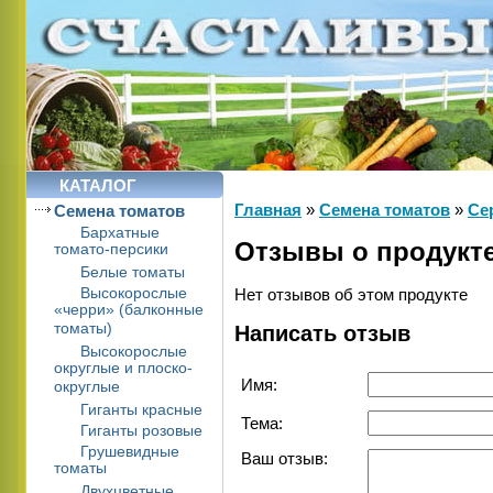
КАТАЛОГ
Главная
»
Cемена томатов
»
Се
Cемена томатов
Бархатные
Отзывы о продукт
томато-персики
Белые томаты
Высокорослые
Нет отзывов об этом продукте
«черри» (балконные
томаты)
Написать отзыв
Высокорослые
округлые и плоско-
Имя:
округлые
Гиганты красные
Тема:
Гиганты розовые
Грушевидные
Ваш отзыв:
томаты
Двухцветные