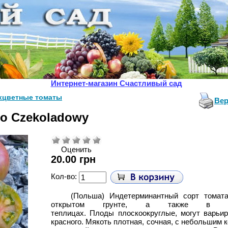
Интернет-магазин Счастливый сад
хцветные томаты
Вер
wo Czekoladowy
Оценить
20.00 грн
Кол-во:
(Польша)
Индетерминантный сорт томата
открытом грунте, а также в п
теплицах. Плоды
плоскоокруглые, могут варьир
красного. Мякоть плотная, сочная, с небольшим 