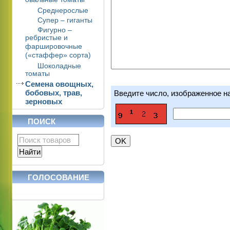
овальные томаты
Среднерослые
Супер – гиганты
Фигурно –
ребристые и
фаршировочные
(«стаффер» сорта)
Шоколадные
томаты
Семена овощных,
бобовых, трав,
Введите число, изображенное н
зерновых
ПОИСК
ГОЛОСОВАНИЕ