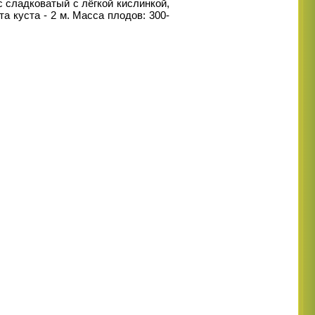
с
сладковатый с лёгкой кислинкой,
а куста - 2 м. Масса плодов: 300-