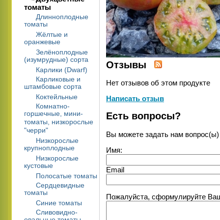
томаты
Длинноплодные
томаты
Жёлтые и
оранжевые
Зелёноплодные
(изумрудные) сорта
Отзывы
Карлики (Dwarf)
Карликовые и
Нет отзывов об этом продукте
штамбовые сорта
Коктейльные
Написать отзыв
Комнатно-
горшечные, мини-
Есть вопросы?
томаты, низкорослые
"черри"
Вы можете задать нам вопрос(ы
Низкорослые
крупноплодные
Имя:
Низкорослые
кустовые
Email
Полосатые томаты
Сердцевидные
томаты
Пожалуйста, сформулируйте Ваши
Синие томаты
Сливовидно-