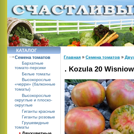
КАТАЛОГ
»
»
Cемена томатов
Главная
Cемена томатов
Дву
Бархатные
. Kozula 20 Wisnio
томато-персики
Белые томаты
Высокорослые
«черри» (балконные
томаты)
Высокорослые
округлые и плоско-
округлые
Гиганты красные
Гиганты розовые
Грушевидные
томаты
Двухцветные