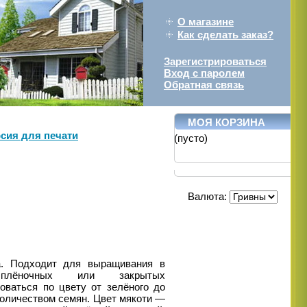
О магазине
Как сделать заказ?
Зарегистрироваться
Вход с паролем
Обратная связь
МОЯ КОРЗИНА
сия для печати
(пусто)
Валюта:
. Подходит для выращивания в
лёночных или закрытых
оваться по цвету от зелёного до
количеством семян. Цвет мякоти —