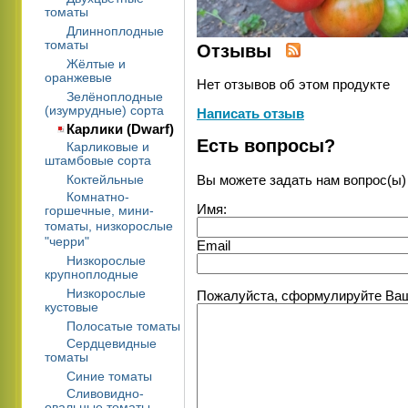
томаты
Длинноплодные
томаты
Отзывы
Жёлтые и
оранжевые
Нет отзывов об этом продукте
Зелёноплодные
(изумрудные) сорта
Написать отзыв
Карлики (Dwarf)
Есть вопросы?
Карликовые и
штамбовые сорта
Вы можете задать нам вопрос(ы
Коктейльные
Комнатно-
Имя:
горшечные, мини-
томаты, низкорослые
"черри"
Email
Низкорослые
крупноплодные
Низкорослые
Пожалуйста, сформулируйте Ваши
кустовые
Полосатые томаты
Сердцевидные
томаты
Синие томаты
Сливовидно-