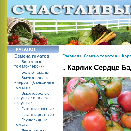
КАТАЛОГ
»
»
Cемена томатов
Главная
Cемена томатов
Карл
Бархатные
. Карлик Сердце Ба
томато-персики
Белые томаты
Высокорослые
«черри» (балконные
томаты)
Высокорослые
округлые и плоско-
округлые
Гиганты красные
Гиганты розовые
Грушевидные
томаты
Двухцветные