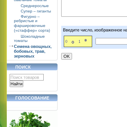
овальные томаты
Среднерослые
Супер – гиганты
Фигурно –
ребристые и
фаршировочные
Введите число, изображенное н
(«стаффер» сорта)
Шоколадные
томаты
Семена овощных,
бобовых, трав,
зерновых
ПОИСК
ГОЛОСОВАНИЕ