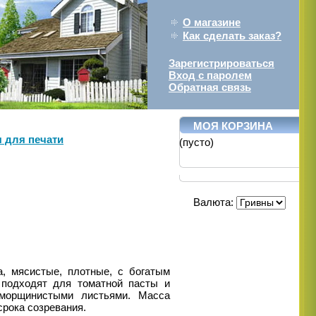
О магазине
Как сделать заказ?
Зарегистрироваться
Вход с паролем
Обратная связь
МОЯ КОРЗИНА
 для печати
(пусто)
Валюта:
а, мясистые, плотные, с богатым
подходят для томатной пасты и
 морщинистыми листьями.
Масса
 срока созревания.