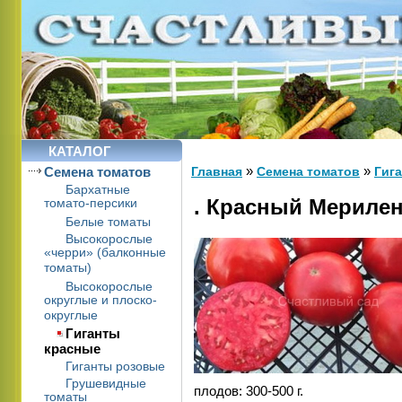
КАТАЛОГ
»
»
Cемена томатов
Главная
Cемена томатов
Гиг
Бархатные
. Красный Мерилен
томато-персики
Белые томаты
Высокорослые
«черри» (балконные
томаты)
Высокорослые
округлые и плоско-
округлые
Гиганты
красные
Гиганты розовые
Грушевидные
плодов: 300-500 г.
томаты