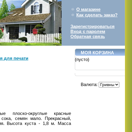
О магазине
Как сделать заказ?
Зарегистрироваться
Вход с паролем
Обратная связь
МОЯ КОРЗИНА
я для печати
(пусто)
Валюта:
ные плоско-округлые красные
 сока, семян мало.
Прекрасный,
ия. Высота куста - 1,8 м. Масса