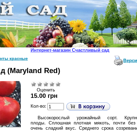
Интернет-магазин Счастливый сад
анты красные
Верси
д (Maryland Red)
Оценить
15.00 грн
Кол-во:
Высокорослый урожайный сорт.
Круп
плоды.
Сплошная плотная мякоть, почти без
очень
сладкий вкус. Среднего срока созреван