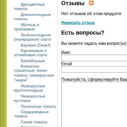
Отзывы
Двухцветные
томаты
Нет отзывов об этом продукте
Длинноплодные
томаты
Написать отзыв
Жёлтые и
оранжевые
Есть вопросы?
Зелёноплодные
(изумрудные) сорта
Вы можете задать нам вопрос(ы
Карлики (Dwarf)
Карликовые и
Имя:
штамбовые сорта
Коктейльные
Email
Комнатно-
горшечные, мини-
томаты, низкорослые
Пожалуйста, сформулируйте Ваши
"черри"
Низкорослые
крупноплодные
Низкорослые
кустовые
Полосатые томаты
Сердцевидные
томаты
Синие томаты