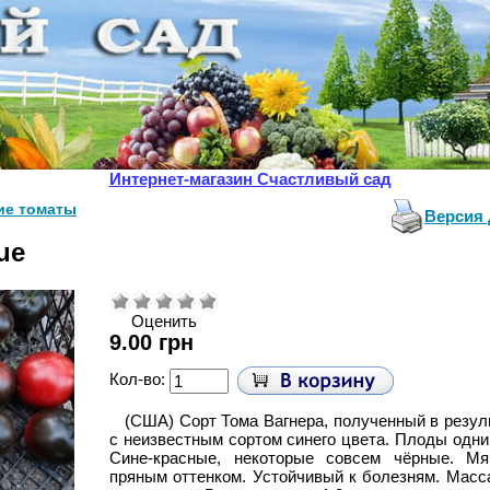
Интернет-магазин Счастливый сад
ие томаты
Версия 
ue
Оценить
9.00 грн
Кол-во:
(США)
Сорт Тома Вагнера, полученный в резу
с неизвестным сортом синего цвета. Плоды одн
Сине-красные, некоторые совсем чёрные. М
я
пряным
оттенком.
Устойчивый к болезням. Масса