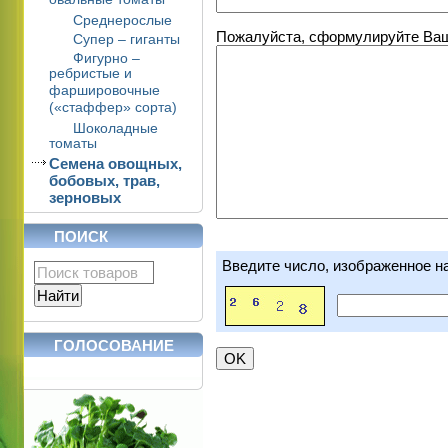
овальные томаты
Среднерослые
Пожалуйста, сформулируйте Ваши
Супер – гиганты
Фигурно –
ребристые и
фаршировочные
(«стаффер» сорта)
Шоколадные
томаты
Семена овощных,
бобовых, трав,
зерновых
ПОИСК
Введите число, изображенное н
ГОЛОСОВАНИЕ