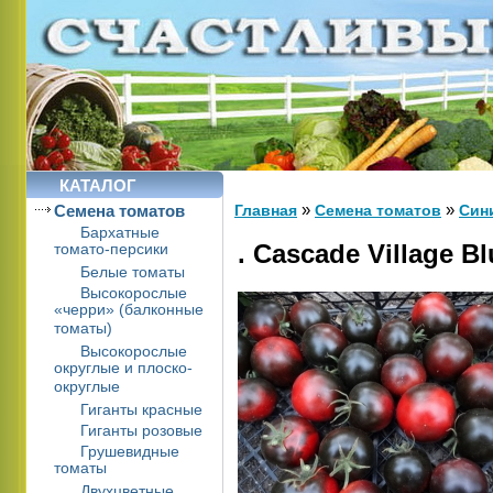
КАТАЛОГ
»
»
Cемена томатов
Главная
Cемена томатов
Син
Бархатные
. Cascade Village Bl
томато-персики
Белые томаты
Высокорослые
«черри» (балконные
томаты)
Высокорослые
округлые и плоско-
округлые
Гиганты красные
Гиганты розовые
Грушевидные
томаты
Двухцветные