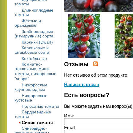
томаты
Длинноплодные
томаты
Жёлтые и
оранжевые
Зелёноплодные
(изумрудные) сорта
Карлики (Dwarf)
Карликовые и
штамбовые сорта
Коктейльные
Отзывы
Комнатно-
горшечные, мини-
томаты, низкорослые
Нет отзывов об этом продукте
"черри"
Написать отзыв
Низкорослые
крупноплодные
Есть вопросы?
Низкорослые
кустовые
Вы можете задать нам вопрос(ы
Полосатые томаты
Сердцевидные
Имя:
томаты
Синие томаты
Email
Сливовидно-