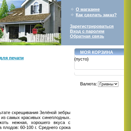
О магазине
Как сделать заказ?
Зарегистрироваться
Вход с паролем
Обратная связь
МОЯ КОРЗИНА
для печати
(пусто)
Валюта:
льтате скрещивания Зелёной
зебры
и из самых
красивых синеплодных.
коть нежная, хорошего вкуса с
 плодов: 60-100 г. Среднего срока