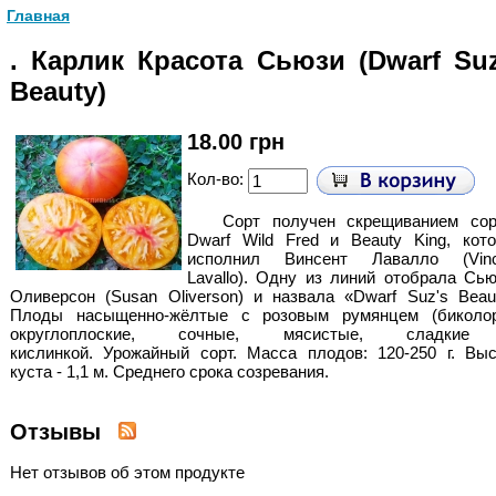
Главная
. Карлик Красота Сьюзи (Dwarf Suz
Beauty)
18.00 грн
Кол-во:
Сорт получен скрещиванием сор
Dwarf Wild Fred и Beauty King, кот
исполнил Винсент Лавалло (Vinc
Lavallo). Одну из линий отобрала Сь
Оливерсон (Susan Oliverson) и назвала «Dwarf Suz's Beau
Плоды насыщенно-жёлтые с розовым румянцем (биколор
округлоплоские, сочные, мясистые, сладки
кислинкой.
Урожайный сорт. Масса плодов: 120-250 г. Выс
куста - 1,1 м. Среднего срока созревания.
Отзывы
Нет отзывов об этом продукте