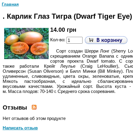
Главная
. Карлик Глаз Тигра (Dwarf Tiger Eye)
14.00 грн
Кол-во:
Сорт создан Шерри Лонг (Sherry Lo
скрещиванием Orange Banana с одним
сортов проекта Dwarf tomato. C сор
также работали Крейг Леулье (Craig LeHoullier), Сью
Оливерсон (Susan Oliverson) и Билл Минки (Bill Minkey). П
удлиненные, сливовидные, цвета охры, зеленоватые, креп
Мякоть пастообразная, с идеально сбалансированн
вкусовыми качествами. Урожайный сорт. Высота куста - 
м.
Масса плодов: 70-140 г. Среднего срока созревания.
Отзывы
Нет отзывов об этом продукте
Написать отзыв